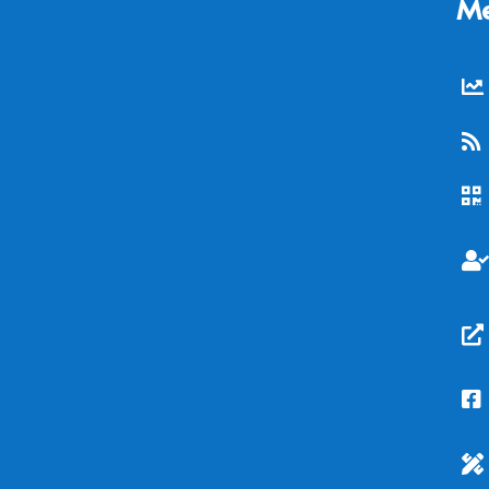
Me






