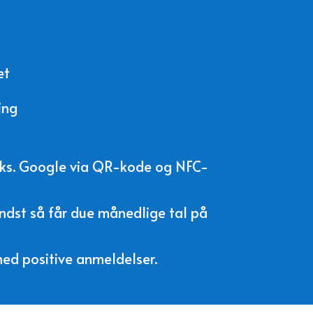
et
ing
.eks. Google via QR-kode og NFC-
indst så får due månedlige tal på
 med positive anmeldelser.