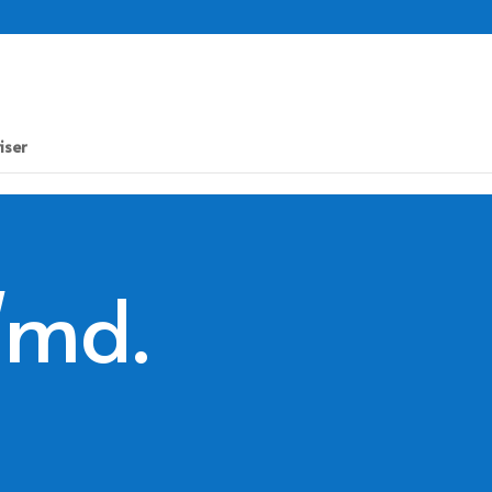
iser
/md.