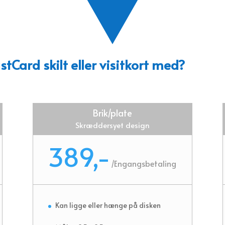
tCard skilt eller visitkort med?
Brik/plate
Skræddersyet design
389,-
/
Engangsbetaling
Kan ligge eller hænge på disken