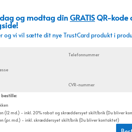
 i dag og modtag din
GRATIS
QR-kode 
gside!
r og vi vil sætte dit nye TrustCard produkt i prod
 bestille:
kken
n (12 md.) - inkl. 20% rabat og skræddersyet skilt/brik (Du bliver ko
n (pr. md.) - inkl. skræddersyet skilt/brik (Du bliver kontaktet)
Best