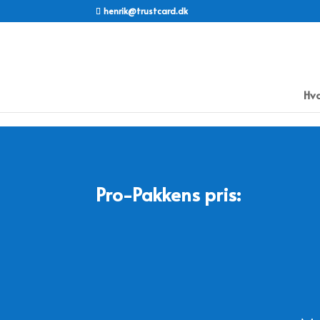
henrik@trustcard.dk
Hva
Pro-Pakkens pris: