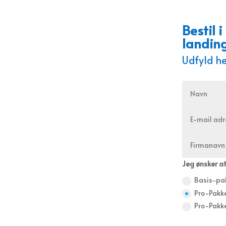
Bestil
landin
Udfyld he
Jeg ønsker at
Basis-pa
Pro-Pakke
Pro-Pakke