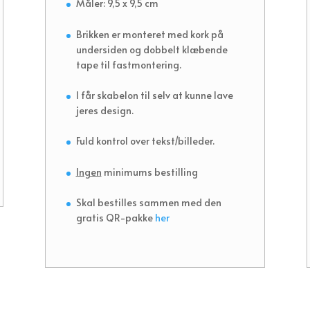
Måler: 9,5 x 9,5 cm
Brikken er monteret med kork på
undersiden og dobbelt klæbende
tape til fastmontering.
I får skabelon til selv at kunne lave
jeres design.
Fuld kontrol over tekst/billeder.
Ingen
minimums bestilling
Skal bestilles sammen med den
gratis QR-pakke
her