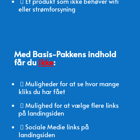
Et produkt som ikke behøver wifi

eller strømforsyning
Med Basis-Pakkens indhold
får du
ikke
:
Muligheder for at se hvor mange

kliks du har fået
Mulighed for at vælge flere links

på landingsiden
Sociale Medie links på

landingsiden