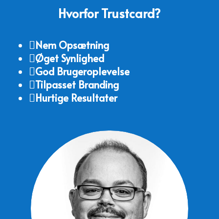
Hvorfor Trustcard?
Nem Opsætning

Øget Synlighed

God Brugeroplevelse

Tilpasset Branding

Hurtige Resultater
